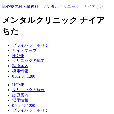
コ
ン
テ
メンタルクリニック
ナイア
ン
ツ
ちた
へ
ス
キ
プライバシーポリシー
ッ
サイトマップ
プ
HOME
クリニックの概要
診療案内
採用情報
0562-57-1280
HOME
クリニックの概要
診療案内
採用情報
0562-57-1280
プライバシーポリシー