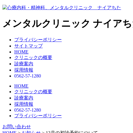
コ
ン
テ
メンタルクリニック
ナイアち
ン
ツ
へ
プライバシーポリシー
ス
サイトマップ
キ
HOME
ッ
クリニックの概要
プ
診療案内
採用情報
0562-57-1280
HOME
クリニックの概要
診療案内
採用情報
0562-57-1280
プライバシーポリシー
お問い合わせ
HOME
>
お知らせ
>
12月の初診予約について