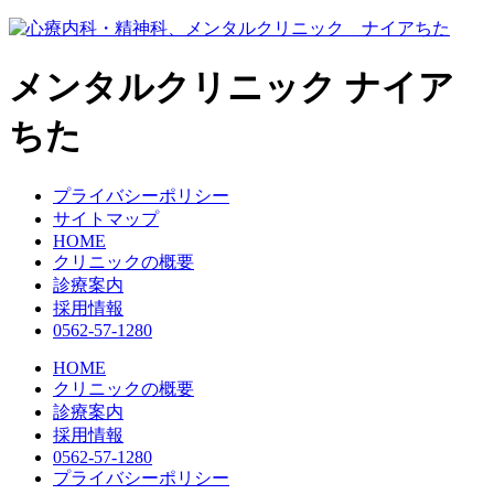
コ
ン
テ
メンタルクリニック
ナイア
ン
ツ
ちた
へ
ス
キ
プライバシーポリシー
ッ
サイトマップ
プ
HOME
クリニックの概要
診療案内
採用情報
0562-57-1280
HOME
クリニックの概要
診療案内
採用情報
0562-57-1280
プライバシーポリシー